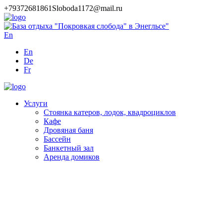
+79372681861
Sloboda1172@mail.ru
En
En
De
Fr
Услуги
Стоянка катеров, лодок, квадроциклов
Кафе
Дровяная баня
Бассейн
Банкетный зал
Аренда домиков