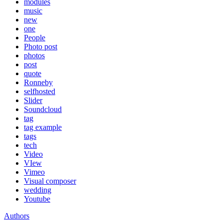
modules
music
new
one
People
Photo post
photos
post
quote
Ronneby
selfhosted
Slider
Soundcloud
tag
tag example
tags
tech
Video
VIew
Vimeo
Visual composer
wedding
Youtube
Authors